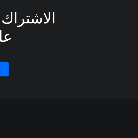
الاشتراك ف
عل
 business, and this concept of
lem: I was so booked…