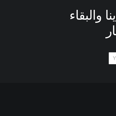
ا والبقاء
ر
Last year I wrote about why b
margin so eloquently